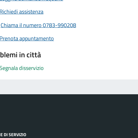
Richiedi assistenza
Chiama il numero 0783-990208
Prenota appuntamento
blemi in città
Segnala disservizio
E DI SERVIZIO