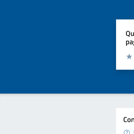
Qu
pa
Valut
Valu
Con