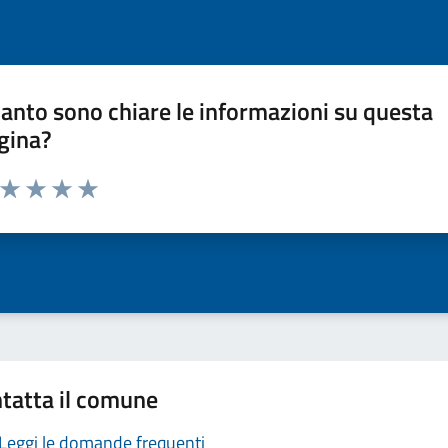
anto sono chiare le informazioni su questa
gina?
a da 1 a 5 stelle la pagina
ta 1 stelle su 5
Valuta 2 stelle su 5
Valuta 3 stelle su 5
Valuta 4 stelle su 5
Valuta 5 stelle su 5
tatta il comune
Leggi le domande frequenti