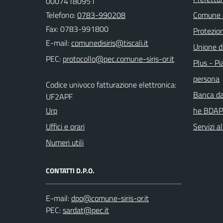
00074180951
Telefono:
0783-990208
Comune d
Fax: 0783-991800
Protezion
E-mail:
Unione d
PEC:
Plus - Pia
persona
Codice univoco fatturazione elettronica:
Banca da
UF2APF
Urp
he BDAP
Uffici e orari
Servizi a
Numeri utili
CONTATTI D.P.O.
E-mail:
PEC: