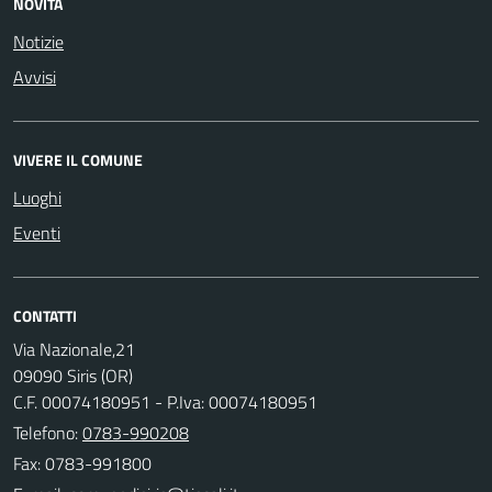
NOVITÀ
Notizie
Avvisi
VIVERE IL COMUNE
Luoghi
Eventi
CONTATTI
Via Nazionale,21
09090 Siris (OR)
C.F. 00074180951 - P.Iva: 00074180951
Telefono:
0783-990208
Fax: 0783-991800