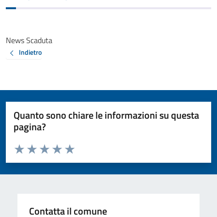
News Scaduta
Indietro
Quanto sono chiare le informazioni su questa
pagina?
Valuta da 1 a 5 stelle la pagina
Valuta 1 stelle su 5
Valuta 2 stelle su 5
Valuta 3 stelle su 5
Valuta 4 stelle su 5
Valuta 5 stelle su 5
Contatta il comune