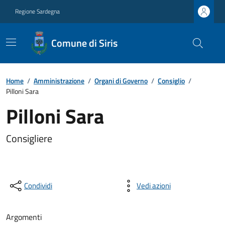
Regione Sardegna
Comune di Siris
Home
/
Amministrazione
/
Organi di Governo
/
Consiglio
/
Pilloni Sara
Pilloni Sara
Consigliere
Condividi
Vedi azioni
Argomenti